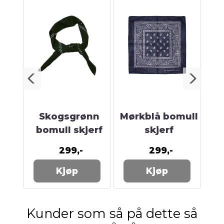
Skogsgrønn
Mørkblå bomull
e -
bomull skjerf
skjerf
rå
299,-
299,-
Kjøp
Kjøp
Kunder som så på dette så