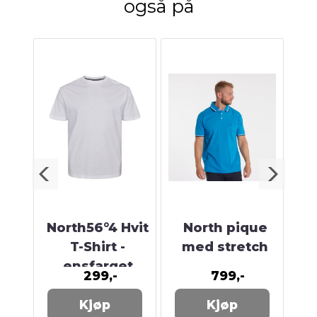
også på
å
North56°4 Hvit
North pique
Bl
ts,
T-Shirt -
med stretch
ensfarget
299,-
799,-
Kjøp
Kjøp