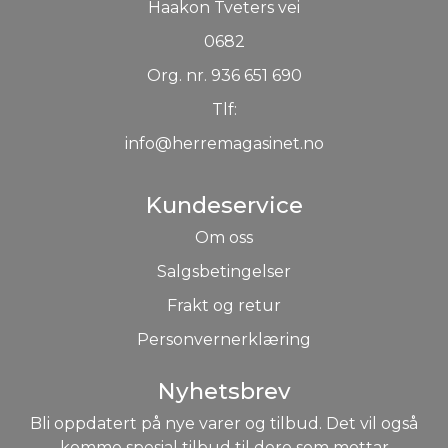
Haakon Tveters vei
0682
Org. nr. 936 651 690
Tlf:
info@herremagasinet.no
Kundeservice
Om oss
Salgsbetingelser
Frakt og retur
Personvernerklæring
Nyhetsbrev
Bli oppdatert på nye varer og tilbud. Det vil også
komme spesial tilbud til dere som mottar