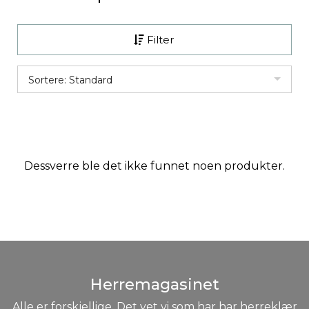
Filter
Sortere: Standard
Dessverre ble det ikke funnet noen produkter.
Herremagasinet
Alle er forskjellige. Det vet vi som har har herreklær