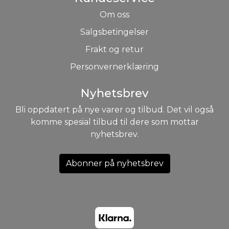
Om oss
Salgsbetingelser
Frakt og retur
Personvernerklæring
Nyhetsbrev
Bli oppdatert på nye varer og tilbud. Det vil også
komme spesial tilbud til dere som mottar
nyhetsbrev.
Abonner på nyhetsbrev