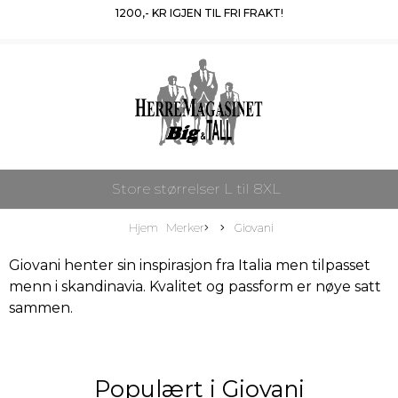
1200
,- KR IGJEN TIL FRI FRAKT!
Store størrelser L til 8XL
Hjem
Merker
Giovani
Giovani henter sin inspirasjon fra Italia men tilpasset
menn i skandinavia. Kvalitet og passform er nøye satt
sammen.
Populært i
Giovani